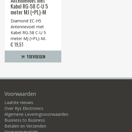
Antennevoet met
Kabel RG-58 C-U 5
meter MJ (=PL)-M
Diamond EC-H5
Antennevoet met
Kabel RG-58 C-U 5
meter MJ (=PL)-M..
€ 19,51
TOEVOEGEN
Voorwaarden
Laatste nieuws
Over Rys Electronics
Algemene Leveringsvoorwaarden
Business to Business
Betalen en Verzenden
Vergunningsplicht