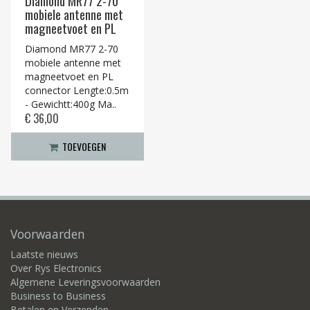
Diamond MR77 2-70
mobiele antenne met
magneetvoet en PL
Diamond MR77 2-70
mobiele antenne met
magneetvoet en PL
connector Lengte:0.5m
- Gewichtt:400g Ma..
€ 36,00
TOEVOEGEN
Voorwaarden
Laatste nieuws
Over Rys Electronics
Algemene Leveringsvoorwaarden
Business to Business
Betalen en Verzenden