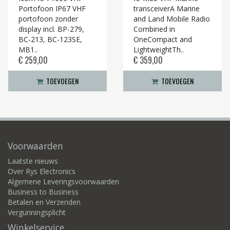
Portofoon IP67 VHF
transceiverA Marine
portofoon zonder
and Land Mobile Radio
display incl. BP-279,
Combined in
BC-213, BC-123SE,
OneCompact and
MB1..
LightweightTh..
€ 259,00
€ 359,00
TOEVOEGEN
TOEVOEGEN
Voorwaarden
Laatste nieuws
Over Rys Electronics
Algemene Leveringsvoorwaarden
Business to Business
Betalen en Verzenden
Vergunningsplicht
Winkelservice