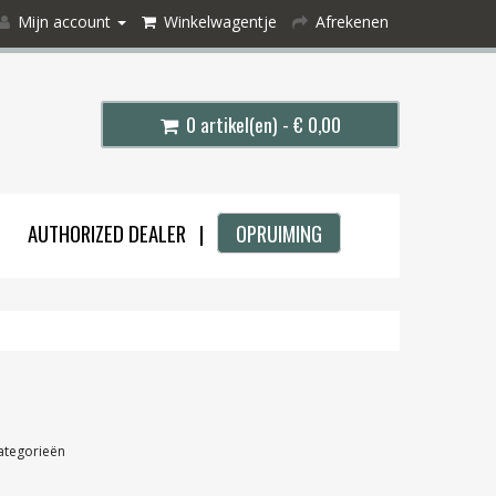
Mijn account
Winkelwagentje
Afrekenen
0 artikel(en) - € 0,00
AUTHORIZED DEALER |
OPRUIMING
ategorieën