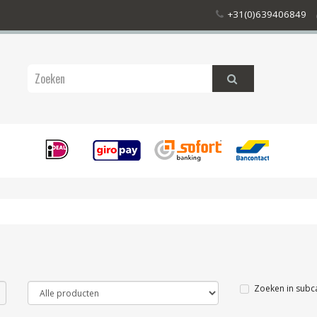
+31(0)639406849
Zoeken in subc