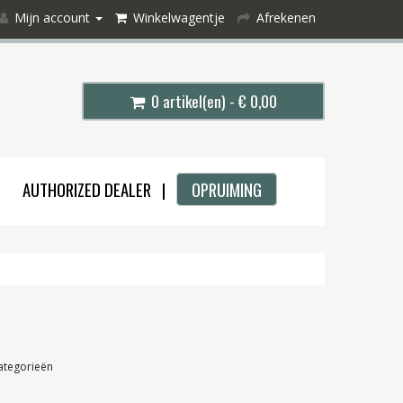
Mijn account
Winkelwagentje
Afrekenen
0 artikel(en) - € 0,00
AUTHORIZED DEALER |
OPRUIMING
ategorieën