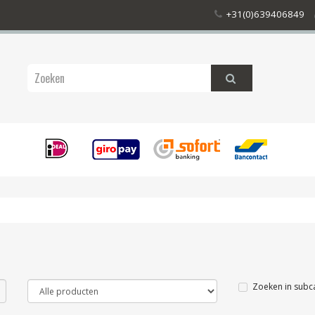
+31(0)639406849
Zoeken in subc