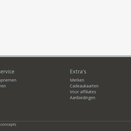
ervice
Extra's
 opnemen
Merken
ren
Cadeaukaarten
Voor affiliates
Aanbiedingen
bconcepts