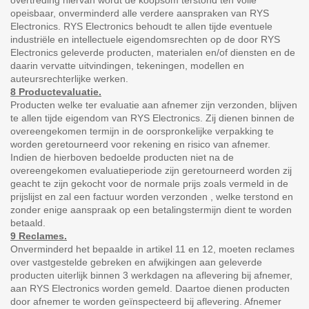
overtreding hiervan wordt de koopsom terstond ten volle
opeisbaar, onverminderd alle verdere aanspraken van RYS
Electronics. RYS Electronics behoudt te allen tijde eventuele
industriële en intellectuele eigendomsrechten op de door RYS
Electronics geleverde producten, materialen en/of diensten en de
daarin vervatte uitvindingen, tekeningen, modellen en
auteursrechterlijke werken.
8 Productevaluatie.
Producten welke ter evaluatie aan afnemer zijn verzonden, blijven
te allen tijde eigendom van RYS Electronics. Zij dienen binnen de
overeengekomen termijn in de oorspronkelijke verpakking te
worden geretourneerd voor rekening en risico van afnemer.
Indien de hierboven bedoelde producten niet na de
overeengekomen evaluatieperiode zijn geretourneerd worden zij
geacht te zijn gekocht voor de normale prijs zoals vermeld in de
prijslijst en zal een factuur worden verzonden , welke terstond en
zonder enige aanspraak op een betalingstermijn dient te worden
betaald.
9 Reclames.
Onverminderd het bepaalde in artikel 11 en 12, moeten reclames
over vastgestelde gebreken en afwijkingen aan geleverde
producten uiterlijk binnen 3 werkdagen na aflevering bij afnemer,
aan RYS Electronics worden gemeld. Daartoe dienen producten
door afnemer te worden geïnspecteerd bij aflevering. Afnemer