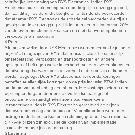
schriftelijke instemming van RYS Electronics. Indien RYS
Electronics haar instemming aan een dergelijke opzegging geeft,
dan zal dit zijn op de uitdrukkelijke en ontbindende voorwaarde
dat afnemer RYS Electronics de schade zal vergoeden die zij als
gevolg van deze opzegging zal lijden met een minimum van 20%
van de overeengekomen koopsom en met de overeengekomen
verkoopprijs als maximum.
4 Prijs.
Alle prijzen welke door RYS Electronics worden vermeld zijn 'netto
prijzen' af magazijn van RYS Electronics, inclusief toepasselijk
omzetbelasting, verpakking en transportkosten en andere
opslagen of heffingen welke in verband met een overeenkomst en
de uitvoering daarvan door de overheid of derden zijn of kunnen
worden opgelegd. Door RYS Electronics verleende kortingen
betreffen te allen tijde kortingen op de prijs inclusief BTW. Indien
na datum van aanbieding een of meerdere kostprijs factoren een
wijziging ondergaan door enige overheidsmaatregel of
onvoorziene omstandigheden zoals o.a. wisselkoers
veranderingen, dan is RYS Electronics gerechtigd de prijzen
dienovereenkomstig aan te passen. Voor alle orders wordt een
bijdrage in de transportkosten in rekening gebracht van minimaal
€ 7,- Alle prijzen zijn exclusief de kosten van implementatie,
installatie en bedrijfsklare opstelling.
5 Levering.