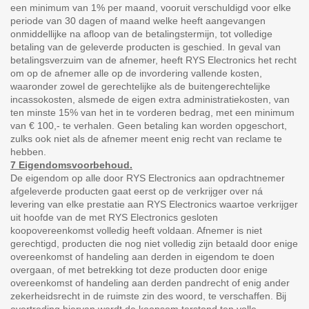
een minimum van 1% per maand, vooruit verschuldigd voor elke
periode van 30 dagen of maand welke heeft aangevangen
onmiddellijke na afloop van de betalingstermijn, tot volledige
betaling van de geleverde producten is geschied. In geval van
betalingsverzuim van de afnemer, heeft RYS Electronics het recht
om op de afnemer alle op de invordering vallende kosten,
waaronder zowel de gerechtelijke als de buitengerechtelijke
incassokosten, alsmede de eigen extra administratiekosten, van
ten minste 15% van het in te vorderen bedrag, met een minimum
van € 100,- te verhalen. Geen betaling kan worden opgeschort,
zulks ook niet als de afnemer meent enig recht van reclame te
hebben.
7 Eigendomsvoorbehoud.
De eigendom op alle door RYS Electronics aan opdrachtnemer
afgeleverde producten gaat eerst op de verkrijger over ná
levering van elke prestatie aan RYS Electronics waartoe verkrijger
uit hoofde van de met RYS Electronics gesloten
koopovereenkomst volledig heeft voldaan. Afnemer is niet
gerechtigd, producten die nog niet volledig zijn betaald door enige
overeenkomst of handeling aan derden in eigendom te doen
overgaan, of met betrekking tot deze producten door enige
overeenkomst of handeling aan derden pandrecht of enig ander
zekerheidsrecht in de ruimste zin des woord, te verschaffen. Bij