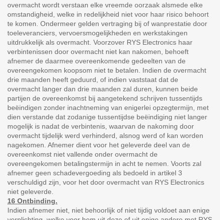
overmacht wordt verstaan elke vreemde oorzaak alsmede elke
omstandigheid, welke in redelijkheid niet voor haar risico behoort
te komen. Ondermeer gelden vertraging bij of wanprestatie door
toeleveranciers, vervoersmogelijkheden en werkstakingen
uitdrukkelijk als overmacht. Voorzover RYS Electronics haar
verbintenissen door overmacht niet kan nakomen, behoeft
afnemer de daarmee overeenkomende gedeelten van de
overeengekomen koopsom niet te betalen. Indien de overmacht
drie maanden heeft geduurd, of indien vaststaat dat de
overmacht langer dan drie maanden zal duren, kunnen beide
partijen de overeenkomst bij aangetekend schrijven tussentijds
beëindigen zonder inachtneming van enigerlei opzegtermijn, met
dien verstande dat zodanige tussentijdse beëindiging niet langer
mogelijk is nadat de verbintenis, waarvan de nakoming door
overmacht tijdelijk werd verhinderd, alsnog werd of kan worden
nagekomen. Afnemer dient voor het geleverde deel van de
overeenkomst niet vallende onder overmacht de
overeengekomen betalingstermijn in acht te nemen. Voorts zal
afnemer geen schadevergoeding als bedoeld in artikel 3
verschuldigd zijn, voor het door overmacht van RYS Electronics
niet geleverde.
16 Ontbinding.
Indien afnemer niet, niet behoorlijk of niet tijdig voldoet aan enige
verplichting, welke voor hem uit deze of uit enige andere met RYS