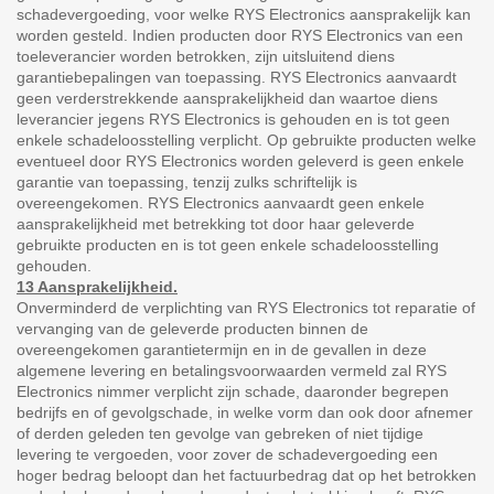
schadevergoeding, voor welke RYS Electronics aansprakelijk kan
worden gesteld. Indien producten door RYS Electronics van een
toeleverancier worden betrokken, zijn uitsluitend diens
garantiebepalingen van toepassing. RYS Electronics aanvaardt
geen verderstrekkende aansprakelijkheid dan waartoe diens
leverancier jegens RYS Electronics is gehouden en is tot geen
enkele schadeloosstelling verplicht. Op gebruikte producten welke
eventueel door RYS Electronics worden geleverd is geen enkele
garantie van toepassing, tenzij zulks schriftelijk is
overeengekomen. RYS Electronics aanvaardt geen enkele
aansprakelijkheid met betrekking tot door haar geleverde
gebruikte producten en is tot geen enkele schadeloosstelling
gehouden.
13 Aansprakelijkheid.
Onverminderd de verplichting van RYS Electronics tot reparatie of
vervanging van de geleverde producten binnen de
overeengekomen garantietermijn en in de gevallen in deze
algemene levering en betalingsvoorwaarden vermeld zal RYS
Electronics nimmer verplicht zijn schade, daaronder begrepen
bedrijfs en of gevolgschade, in welke vorm dan ook door afnemer
of derden geleden ten gevolge van gebreken of niet tijdige
levering te vergoeden, voor zover de schadevergoeding een
hoger bedrag beloopt dan het factuurbedrag dat op het betrokken