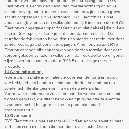
onderdeel van de geleverde producten betrekking heeft. RYS
Electronics is slechts dan gehouden overeenkomstig dit artikel
schade te vergoeden, indien deze schade te wijten is aan grove
schuld of opzet van RYS Electronics. RYS Electronics is niet
aansprakelijk voor schade welke afnemer lijdt indien de door RYS
Electronics opgegeven specificaties niet of niet geheel juist blijken
te zijn. Deze specificaties zijn niet meer dan een richtlijn. De
betreffende fabrikanten behouden zich steeds het recht voor deze
zonder voorafgaand bericht te wijzigen. Afnemer vrijwaart RYS
Electronics tegen alle aanspraken van derden terzake door deze
derden geleden schade in welke vorm dan ook welke op enigerlei
wijze in verband staat met door RYS Electronics geleverde
producten.
14 Geheimhouding.
Iedere partij zal alle informatie die door een der partijen wordt
verstrekt, geheim houden en niet aan derden bekend maken
zonder schriftelijke toestemming van de wederpartij.
Vertrouwelijke informatie zal alleen aan die werknemers bekend
worden gemaakt, die direct betrokken zijn bij de offerte en/of de
overeenkomst of het gebruik van de producten en/of
programmatuur.
15 Overmacht.
RYS Electronics is niet aansprakelijk indien en voor zover zij haar
verbintenissen niet kan nakomen door overmacht. Onder