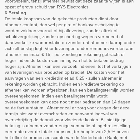
voortvloeien, tenzij afnemer bewijst dat deze zaak te wijten is aan
opzet of grove schuld van RYS Electronics.
6 Betaling
De totale koopsom van de gekochte producten dient door
afnemer contant, dan wel per giro of bankoverschrijving te
worden voldaan voorruit of bij aflevering, zonder aftrek of
schuldvergelijking, zonder opschorting wegens vermeend of
daadwerkelijke wanprestatie en zonder dat afnemer daarop onder
zichzelf beslag legt. Voor leveringen onder rembours worden aan
afnemer minimaal € 15,- per zending in rekening gebracht of
hoger indien de kosten van inning van het te betalen bedrag
hoger zijn. Afnemer kan een verzoek indienen, tot het verkrijgen
van leveringen van producten op krediet. De kosten voor het
aanvragen van een kredietlimiet ad € 25,- zullen afnemer in
rekening worden gebracht. Indien een kredietverzekering op
afnemer kan worden afgesloten, kan een betalingstermijn worden
overeengekomen. Indien een betalingstermijn wordt
overeengekomen kan deze nooit meer bedragen dan 14 dagen
na de factuurdatum . Afnemer zal er zorg voor dragen dat deze
termijn niet wordt overschreden en aanvaard ingeval van
overschrijding de daaruit voortvloeiende kosten. Bij niet tijdige
betaling is afnemer zonder enige sommatie of ingebrekestelling
een rente over de totale koopsom, ter hoogte van 2,5 % boven
het officiële promessedisconto van de Nederlandse Bank, met