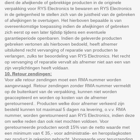
dient de afwijkende of gebrekkige producten in de originele
verpakking voor RYS Electronics te bewaren en RYS Electronics
in de gelegenheid te stellen zich van de juistheid van de gebreken
of afwijkingen te overtuigen. Het hierboven bepaalde is van
overeenkomstige toepassing indien de afwijkingen of gebreken
zich eerst op een later tijdstip tijdens een eventuele
garantieperiode openbaren. Indien de geleverde producten
gebreken vertonen als hierboven bedoeld, heeft afnemer
uitsluitend recht vervanging of reparatie van producten te
verlangen, zulks ter beoordeling van RYS Electronics. Het recht
op vervanging of reparatie vervalt als afnemer niet aan een van
zijn verplichtingen heeft voldaan.
10. Retour zendingen:
Voor alle retour zendingen moet een RMA nummer worden
aangevraagd. Retour zendingen zonder RMA nummer vermeldt
op de buitenkant van de verpakking, kunnen niet worden
geaccepteerd en worden op kosten van de afnemer
geretourneerd.. Producten welke door afnemer verkeerd zijn
besteld kunnen tot maximaal 5 dagen na levering, o.v.v. RMA
nummer, worden geretourneerd aan RYS Electronics, indien deze
om welke reden dan ook niet mochten voldoen. Voor
geretourneerde producten wordt 15% van de netto waarde met
een minimum van € 35,- voor administratie- en heropslagkosten
per product in rekening gebracht. Voorwaarde voor terugzending