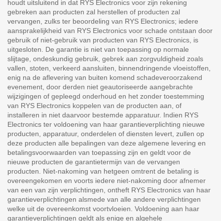
houdt uitsluitend in dat RYS Electronics voor zijn rekening
gebreken aan producten zal herstellen of producten zal
vervangen, zulks ter beoordeling van RYS Electronics; iedere
aansprakelijkheid van RYS Electronics voor schade ontstaan door
gebruik of niet-gebruik van producten van RYS Electronics, is
uitgesloten. De garantie is niet van toepassing op normale
slijtage, ondeskundig gebruik, gebrek aan zorgvuldigheid zoals
vallen, stoten, verkeerd aansluiten, binnendringende vloeistoffen,
enig na de aflevering van buiten komend schadeveroorzakend
evenement, door derden niet geautoriseerde aangebrachte
wijzigingen of gepleegd onderhoud en het zonder toestemming
van RYS Electronics koppelen van de producten aan, of
installeren in niet daarvoor bestemde apparatuur. Indien RYS
Electronics ter voldoening van haar garantieverplichting nieuwe
producten, apparatuur, onderdelen of diensten levert, zullen op
deze producten alle bepalingen van deze algemene levering en
betalingsvoorwaarden van toepassing zijn en geldt voor de
nieuwe producten de garantietermijn van de vervangen
producten. Niet-nakoming van hetgeen omtrent de betaling is
overeengekomen en voorts iedere niet-nakoming door afnemer
van een van zijn verplichtingen, ontheft RYS Electronics van haar
garantieverplichtingen alsmede van alle andere verplichtingen
welke uit de overeenkomst voortvloeien. Voldoening aan haar
garantieverplichtingen geldt als enige en algehele