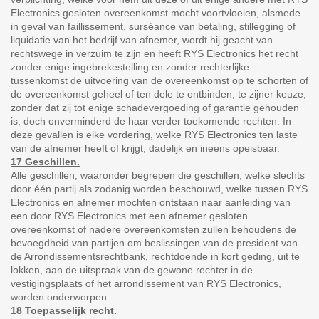
Electronics gesloten overeenkomst mocht voortvloeien, alsmede
in geval van faillissement, surséance van betaling, stillegging of
liquidatie van het bedrijf van afnemer, wordt hij geacht van
rechtswege in verzuim te zijn en heeft RYS Electronics het recht
zonder enige ingebrekestelling en zonder rechterlijke
tussenkomst de uitvoering van de overeenkomst op te schorten of
de overeenkomst geheel of ten dele te ontbinden, te zijner keuze,
zonder dat zij tot enige schadevergoeding of garantie gehouden
is, doch onverminderd de haar verder toekomende rechten. In
deze gevallen is elke vordering, welke RYS Electronics ten laste
van de afnemer heeft of krijgt, dadelijk en ineens opeisbaar.
17 Geschillen.
Alle geschillen, waaronder begrepen die geschillen, welke slechts
door één partij als zodanig worden beschouwd, welke tussen RYS
Electronics en afnemer mochten ontstaan naar aanleiding van
een door RYS Electronics met een afnemer gesloten
overeenkomst of nadere overeenkomsten zullen behoudens de
bevoegdheid van partijen om beslissingen van de president van
de Arrondissementsrechtbank, rechtdoende in kort geding, uit te
lokken, aan de uitspraak van de gewone rechter in de
vestigingsplaats of het arrondissement van RYS Electronics,
worden onderworpen.
18 Toepasselijk recht.