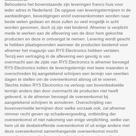
Behoudens het bovenstaande zijn leveringen franco huis voor
ieder adres in Nederland. De opgave van leveringstermijnen in de
aanbiedingen, bevestigingen en/of overeenkomsten worden naar
beste weten gedaan en deze zullen zo veel mogelijk in acht
worden genomen, doch zij zijn niet bindend. Afnemer is verplicht
mede te werken aan de aflevering van de door hem gekochte
producten en deze in ontvangst te nemen. Levering wordt geacht
te hebben plaatsgevonden wanneer de producten bestemd voor
afnemer het magazijn van RYS Electronics hebben verlaten.
Tenzij een vertraging in de aflevering een gevolg is van
overmacht aan de zijde van RYS Electronics is afnemer bevoegd
RYS Electronics indien de leveringstermijn met twee maanden is
overschreden bij aangetekend schrijven een termijn van veertien
dagen te stellen om de overeenkomst alsnog uit te voeren.
Slechts indien RYS Electronics na verloop van bovenbedoelde
termijn anders dan door overmacht de producten niet heeft
geleverd, is de afnemer bevoegd de overeenkomst bij
aangetekend schrijven te annuleren. Overschrijding van
bovenvermelde termijnen door welke oorzaak ook, zal afnemer
nimmer recht geven op schadevergoeding, ontbinding der
overeenkomst of niet nakoming van enige verplichting, welke van
hem uit de desbetreffende overeenkomst of uit enige andere met
deze overeenkomst samenhangende overeenkomst mocht