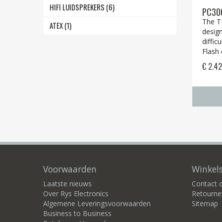
HIFI LUIDSPREKERS (6)
PC300
The T
ATEX (1)
design
diffic
Flash d
€ 2.4
Voorwaarden
Winkels
Laatste nieuws
Contact
Over Rys Electronics
Retourne
Algemene Leveringsvoorwaarden
Sitemap
Business to Business