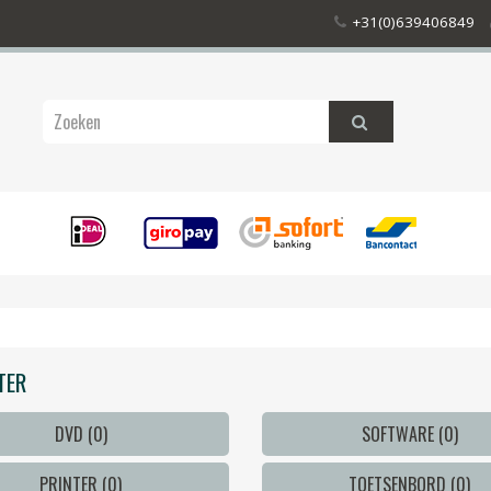
+31(0)639406849
TER
DVD (0)
SOFTWARE (0)
PRINTER (0)
TOETSENBORD (0)