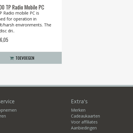
0 TP Radio Mobile PC
P Radio mobile PC is
ed for operation in
ult/harsh environments. The
isc dri..
26,05
TOEVOEGEN
ervice
Extra's
 opnemen
Merken
ren
Cadeaukaarten
Voor affiliates
Aanbiedingen