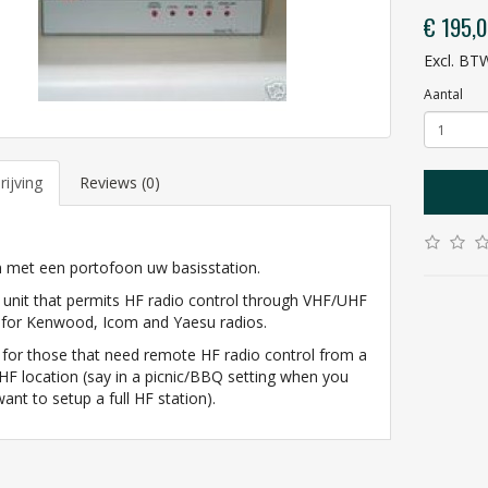
€ 195,
Excl. BT
Aantal
ijving
Reviews (0)
.
 met een portofoon uw basisstation.
 unit that permits HF radio control through VHF/UHF
 for Kenwood, Icom and Yaesu radios.
 for those that need remote HF radio control from a
F location (say in a picnic/BBQ setting when you
want to setup a full HF station).