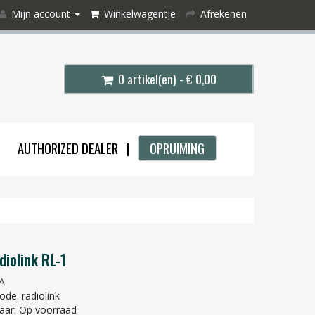
Mijn account
Winkelwagentje
Afrekenen
0 artikel(en) - € 0,00
AUTHORIZED DEALER |
OPRUIMING
diolink RL-1
A
de: radiolink
aar: Op voorraad