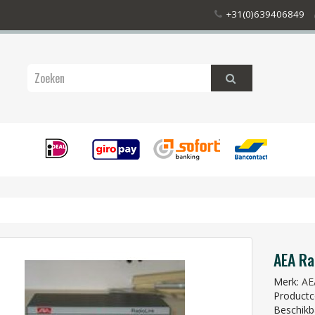
+31(0)639406849
AEA Ra
Merk:
AE
Productco
Beschikb