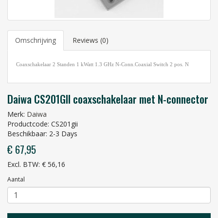
Omschrijving
Reviews (0)
Coaxschakelaar 2 Standen 1 kWatt 1.3 GHz N-Conn.Coaxial Switch 2 pos. N
Daiwa CS201GII coaxschakelaar met N-connector
Merk:
Daiwa
Productcode: CS201gii
Beschikbaar: 2-3 Days
€ 67,95
Excl. BTW: € 56,16
Aantal