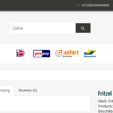
+31(0)639406849
ijving
Reviews (0)
Fritze
Merk:
Fri
Productc
Beschikb