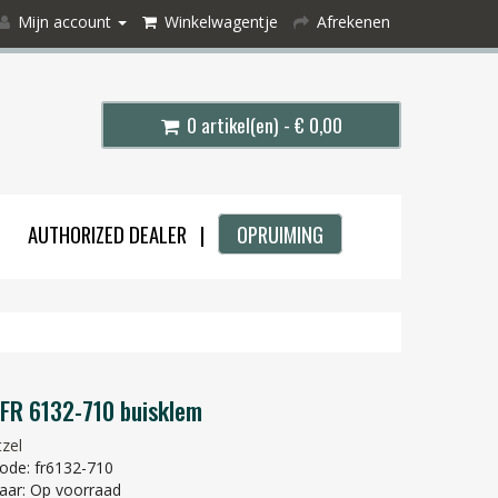
Mijn account
Winkelwagentje
Afrekenen
0 artikel(en) - € 0,00
AUTHORIZED DEALER |
OPRUIMING
l FR 6132-710 buisklem
tzel
ode: fr6132-710
aar: Op voorraad