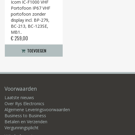
Icom IC-F1000 VHF
Portofoon IP67 VHF
portofoon zonder
display incl. BP-279,
BC-213, BC-123SE,
MB1..
€ 259,00
TOEVOEGEN
Voorwaarden
Laatste nieuws
Over Rys Electronics
Algemene Leveringsvoorwaarden
Business to Business
Betalen en Verzenden
Vergunningsplicht