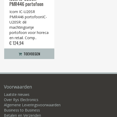
PMR446 portofoon
Icom IC-U20SR
PMR446 portofoonIC-
U20SR: dé
machtingsvrije
portofoon voor horeca
en retail. Comp..
€ 124,94
TOEVOEGEN
Voorwaarden
Laatste nieuws
Over Rys Electronics
Algemene Leveringsvoorwaarden
Business to Business
Betalen en Verzenden