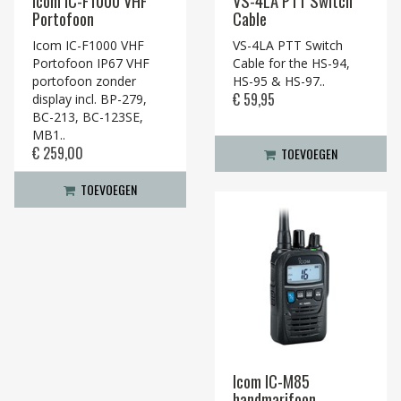
Icom IC-F1000 VHF
VS-4LA PTT Switch
Portofoon
Cable
Icom IC-F1000 VHF
VS-4LA PTT Switch
Portofoon IP67 VHF
Cable for the HS-94,
portofoon zonder
HS-95 & HS-97..
€ 59,95
display incl. BP-279,
BC-213, BC-123SE,
MB1..
€ 259,00
TOEVOEGEN
TOEVOEGEN
Icom IC-M85
handmarifoon