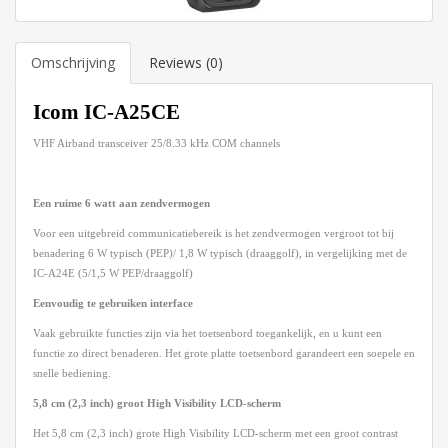
Omschrijving
Reviews (0)
Icom IC-A25CE
VHF Airband transceiver 25/8.33 kHz COM channels
Een ruime 6 watt aan zendvermogen
Voor een uitgebreid communicatiebereik is het zendvermogen vergroot tot bij
benadering 6 W typisch (PEP)/ 1,8 W typisch (draaggolf), in vergelijking met de
IC-A24E (5/1,5 W PEP/draaggolf)
Eenvoudig te gebruiken interface
Vaak gebruikte functies zijn via het toetsenbord toegankelijk, en u kunt een
functie zo direct benaderen. Het grote platte toetsenbord garandeert een soepele en
snelle bediening.
5,8 cm (2,3 inch) groot High Visibility LCD-scherm
Het 5,8 cm (2,3 inch) grote High Visibility LCD-scherm met een groot contrast