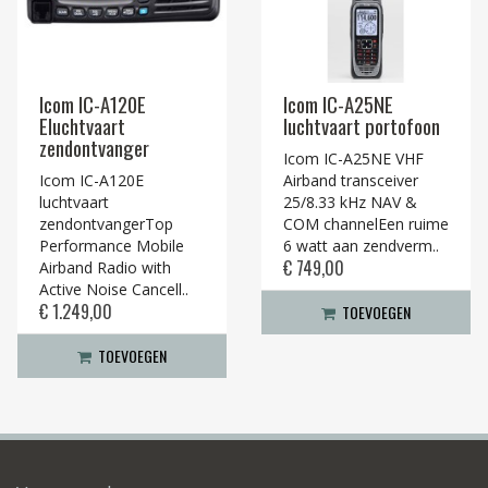
Icom IC-A120E
Icom IC-A25NE
Eluchtvaart
luchtvaart portofoon
zendontvanger
Icom IC-A25NE VHF
Icom IC-A120E
Airband transceiver
luchtvaart
25/8.33 kHz NAV &
zendontvangerTop
COM channelEen ruime
Performance Mobile
6 watt aan zendverm..
€ 749,00
Airband Radio with
Active Noise Cancell..
€ 1.249,00
TOEVOEGEN
TOEVOEGEN