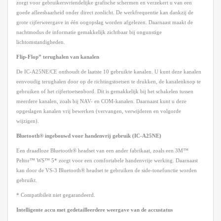
zorgt voor gebruikersvriendelijke grafische schermen en verzekert u van een
goede afleesbaarheid onder direct zonlicht. De werkfrequentie kan dankzij de
grote cijferweergave in één oogopslag worden afgelezen. Daarnaast maakt de
nachtmodus de informatie gemakkelijk zichtbaar bij ongunstige
lichtomstandigheden.
Flip-Flop” terughalen van kanalen
De IC-A25NE/CE onthoudt de laatste 10 gebruikte kanalen. U kunt deze kanalen
eenvoudig terughalen door op de richtingstoetsen te drukken, de kanalenknop te
gebruiken of het cijfertoetsenbord. Dit is gemakkelijk bij het schakelen tussen
meerdere kanalen, zoals bij NAV- en COM-kanalen. Daarnaast kunt u deze
opgeslagen kanalen vrij bewerken (vervangen, verwijderen en volgorde
wijzigen).
Bluetooth® ingebouwd voor handenvrij gebruik (IC-A25NE)
Een draadloze Bluetooth® headset van een ander fabrikaat, zoals een 3M™
Peltor™ WS™ 5* zorgt voor een comfortabele handenvrije werking. Daarnaast
kan door de VS-3 Bluetooth® headset te gebruiken de side-tonefunctie worden
gebruikt.
* Compatibileit niet gegarandeerd.
Intelligente accu met gedetailleerdere weergave van de accustatus