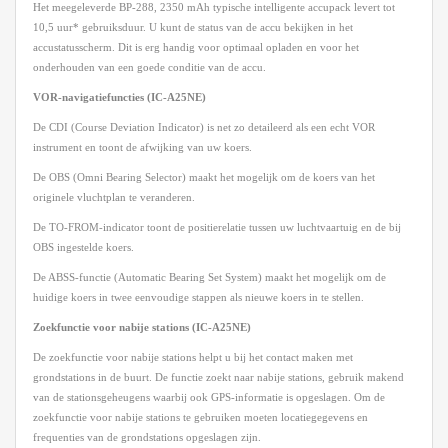
Het meegeleverde BP-288, 2350 mAh typische intelligente accupack levert tot
10,5 uur* gebruiksduur. U kunt de status van de accu bekijken in het
accustatusscherm. Dit is erg handig voor optimaal opladen en voor het
onderhouden van een goede conditie van de accu.
VOR-navigatiefuncties (IC-A25NE)
De CDI (Course Deviation Indicator) is net zo detaileerd als een echt VOR
instrument en toont de afwijking van uw koers.
De OBS (Omni Bearing Selector) maakt het mogelijk om de koers van het
originele vluchtplan te veranderen.
De TO-FROM-indicator toont de positierelatie tussen uw luchtvaartuig en de bij
OBS ingestelde koers.
De ABSS-functie (Automatic Bearing Set System) maakt het mogelijk om de
huidige koers in twee eenvoudige stappen als nieuwe koers in te stellen.
Zoekfunctie voor nabije stations (IC-A25NE)
De zoekfunctie voor nabije stations helpt u bij het contact maken met
grondstations in de buurt. De functie zoekt naar nabije stations, gebruik makend
van de stationsgeheugens waarbij ook GPS-informatie is opgeslagen. Om de
zoekfunctie voor nabije stations te gebruiken moeten locatiegegevens en
frequenties van de grondstations opgeslagen zijn.