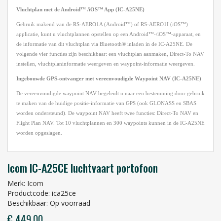
Vluchtplan met de Android™ /iOS™ App (IC-A25NE)
Gebruik makend van de RS-AERO1A (Android™) of RS-AERO1I (iOS™)
applicatie, kunt u vluchtplannen opstellen op een Android™-/iOS™-apparaat, en
de informatie van dit vluchtplan via Bluetooth® inladen in de IC-A25NE. De
volgende vier functies zijn beschikbaar: een vluchtplan aanmaken, Direct-To NAV
instellen, vluchtplaninformatie weergeven en waypoint-informatie weergeven.
Ingebouwde GPS-ontvanger met vereenvoudigde Waypoint NAV (IC-A25NE)
De vereenvoudigde waypoint NAV begeleidt u naar een bestemming door gebruik
te maken van de huidige positie-informatie van GPS (ook GLONASS en SBAS
worden ondersteund). De waypoint NAV heeft twee functies: Direct-To NAV en
Flight Plan NAV. Tot 10 vluchtplannen en 300 waypoints kunnen in de IC-A25NE
worden opgeslagen.
Icom IC-A25CE luchtvaart portofoon
Merk:
Icom
Productcode: ica25ce
Beschikbaar: Op voorraad
€ 449,00