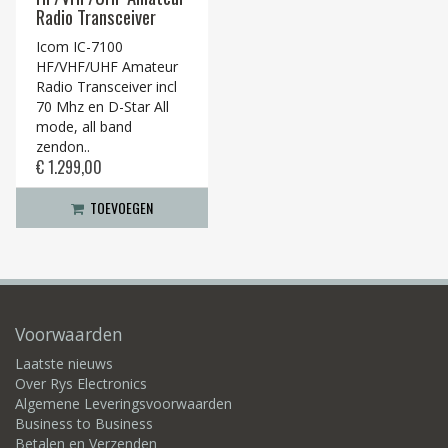
Radio Transceiver
Icom IC-7100
HF/VHF/UHF Amateur
Radio Transceiver incl
70 Mhz en D-Star All
mode, all band
zendon..
€ 1.299,00
TOEVOEGEN
Voorwaarden
Laatste nieuws
Over Rys Electronics
Algemene Leveringsvoorwaarden
Business to Business
Betalen en Verzenden