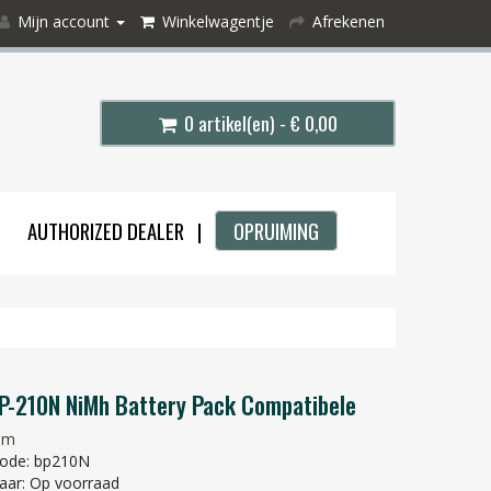
Mijn account
Winkelwagentje
Afrekenen
0 artikel(en) - € 0,00
AUTHORIZED DEALER |
OPRUIMING
P-210N NiMh Battery Pack Compatibele
om
code: bp210N
aar: Op voorraad