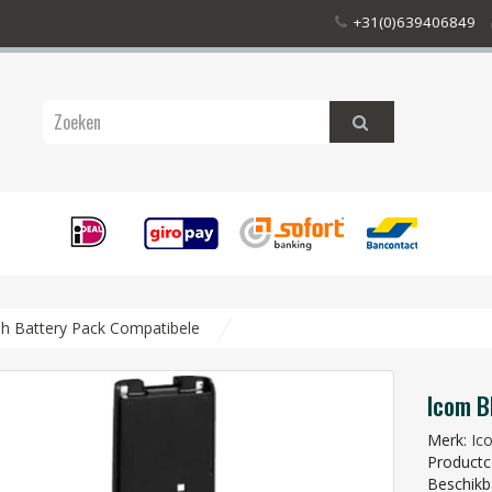
+31(0)639406849
 Battery Pack Compatibele
Icom B
Merk:
Ic
Product
Beschikb