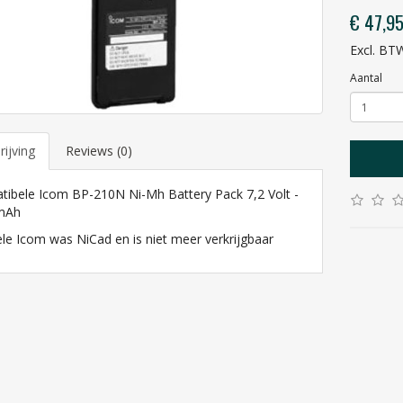
€ 47,9
Excl. BT
Aantal
ijving
Reviews (0)
ibele Icom BP-210N Ni-Mh Battery Pack 7,2 Volt -
mAh
ele Icom was NiCad en is niet meer verkrijgbaar