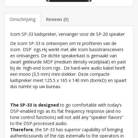
Omschrijving
Reviews (0)
Icom SP-33 luidspreker, vervanger voor de SP-20 speaker
De Icom SP-33 is ontworpen om te profiteren van de
Icom DSP rigs.Hij werkt met alle Icom basistransceivers
en ontvangers. De dichte speakerkast is gemaakt van
zwart gekleurde MDF (medium density vezelplaat) en past
bij de high-end Icom rigs . De hard-wire audio kabel heeft
een mono (3,5 mm) mini-stekker. Deze compacte
luidspreker meet 125.5 x 165 x 140 mm (BxHxD) en spaart
dus ruimte op uw bureau.
The SP-33 is designed
to go comfortable with today’s
DSP-enabled rigs as its flat frequency response (and no
tone control functions) will not add any “speaker flavors”
to the DSP-processed audio.
Therefore
, the SP-33 has superior capability of bringing
authenticsounds of the rigs externally to the operators in