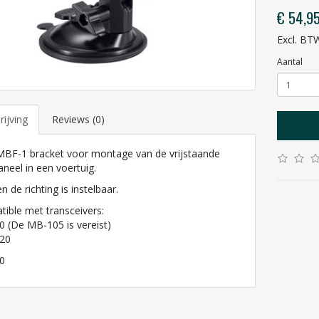
€ 54,9
Excl. BT
Aantal
ijving
Reviews (0)
BF-1 bracket voor montage van de vrijstaande
aneel in een voertuig.
n de richting is instelbaar.
ible met transceivers:
0 (De MB-105 is vereist)
820
0