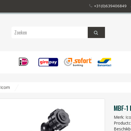
+31(0)639406849
 Icom
MBF-1 
Merk:
Ic
Productc
Beschikb