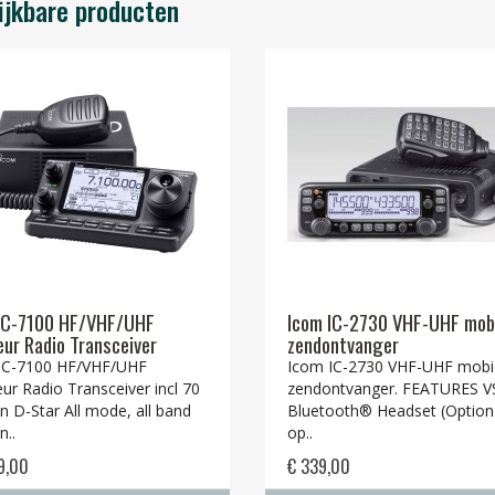
ijkbare producten
IC-7100 HF/VHF/UHF
Icom IC-2730 VHF-UHF mob
ur Radio Transceiver
zendontvanger
IC-7100 HF/VHF/UHF
Icom IC-2730 VHF-UHF mobi
ur Radio Transceiver incl 70
zendontvanger. FEATURES V
 D-Star All mode, all band
Bluetooth® Headset (Option
n..
op..
9,00
€ 339,00