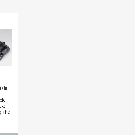
iele
ele
S-3
) The