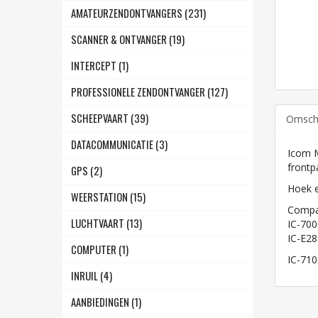
AMATEURZENDONTVANGERS (231)
SCANNER & ONTVANGER (19)
INTERCEPT (1)
PROFESSIONELE ZENDONTVANGER (127)
SCHEEPVAART (39)
Omschr
DATACOMMUNICATIE (3)
Icom M
frontp
GPS (2)
Hoek e
WEERSTATION (15)
Compat
LUCHTVAART (13)
IC-700
IC-E2
COMPUTER (1)
IC-710
INRUIL (4)
AANBIEDINGEN (1)