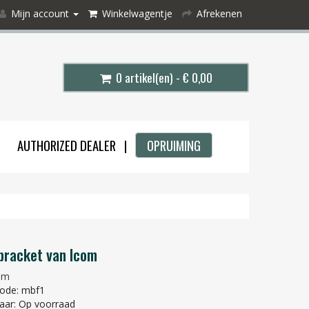
Mijn account
Winkelwagentje
Afrekenen
0 artikel(en) - € 0,00
AUTHORIZED DEALER |
OPRUIMING
bracket van Icom
om
ode: mbf1
aar: Op voorraad