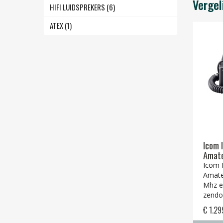
Vergel
HIFI LUIDSPREKERS (6)
ATEX (1)
Icom 
Amate
Icom 
Amate
Mhz en
zendo
€ 1.29