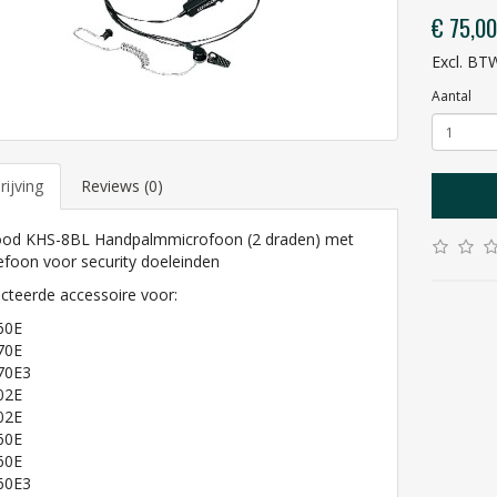
€ 75,00
Excl. BT
Aantal
ijving
Reviews (0)
od KHS-8BL Handpalmmicrofoon (2 draden) met
efoon voor security doeleinden
cteerde accessoire voor:
60E
70E
70E3
02E
02E
60E
60E
60E3