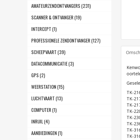
AMATEURZENDONTVANGERS (231)
SCANNER & ONTVANGER (19)
INTERCEPT (1)
PROFESSIONELE ZENDONTVANGER (127)
SCHEEPVAART (39)
Omschr
DATACOMMUNICATIE (3)
Kenwo
oortel
GPS (2)
Gesele
WEERSTATION (15)
TK-21
LUCHTVAART (13)
TK-21
TK-21
COMPUTER (1)
TK-22
TK-23
INRUIL (4)
TK-23
TK-31
AANBIEDINGEN (1)
TK-31