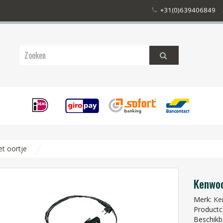
+31(0)639406849
t oortje
Kenwoo
Merk:
Ke
Productc
Beschikb