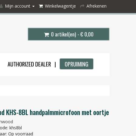
Mijn account
Winkelwagentje
Afrekenen
0 artikel(en) - € 0,00
AUTHORIZED DEALER |
OPRUIMING
d KHS-8BL handpalmmicrofoon met oortje
nwood
ode: khs8bl
aar: Op voorraad