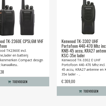
ood TK-2360E CP5L6M VHF
Kenwood TK-3302 UHF
foon
Portofoon 440-470 Mhz incl
KNB-45 accu, KRA27 anten
od TK2360E incl.
KSC-35e lader
e,lader en batterij
kenmerken Compact design
Kenwood TK-3302 E UHF
 kanaalkeu..
Portofoon 440-470 Mhz incl
45 accu, KRA27 antenne en 
,38
35e lader - ..
€ 309,00
TOEVOEGEN
TOEVOEGEN