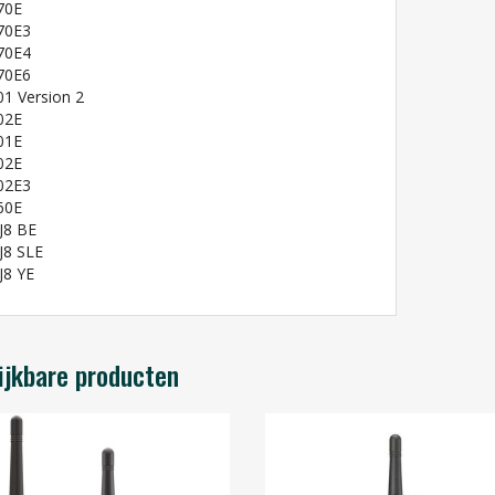
70E
70E3
70E4
70E6
1 Version 2
02E
01E
02E
02E3
60E
J8 BE
J8 SLE
J8 YE
ijkbare producten