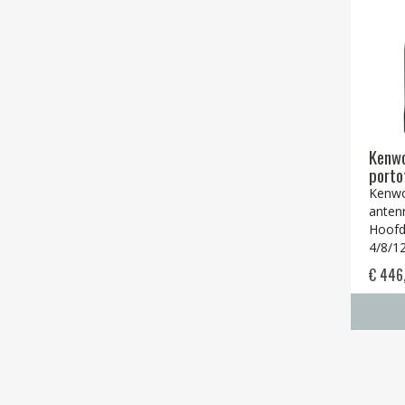
Kenw
porto
Kenwo
antenn
Hoofd
4/8/12
€ 446