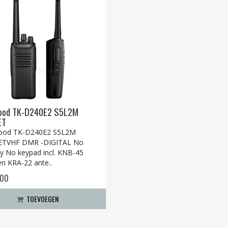
ood TK-D240E2 S5L2M
ET
ood TK-D240E2 S5L2M
ETVHF DMR -DIGITAL No
ay No keypad incl. KNB-45
en KRA-22 ante..
,00
TOEVOEGEN