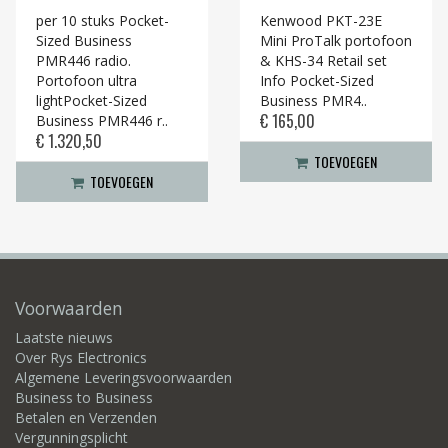
per 10 stuks Pocket-
Kenwood PKT-23E
Sized Business
Mini ProTalk portofoon
PMR446 radio.
& KHS-34 Retail set
Portofoon ultra
Info Pocket-Sized
lightPocket-Sized
Business PMR4..
€ 165,00
Business PMR446 r..
€ 1.320,50
TOEVOEGEN
TOEVOEGEN
Voorwaarden
Laatste nieuws
Over Rys Electronics
Algemene Leveringsvoorwaarden
Business to Business
Betalen en Verzenden
Vergunningsplicht