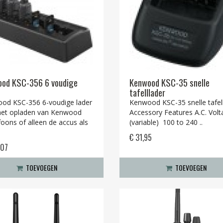
od KSC-356 6 voudige
Kenwood KSC-35 snelle
tafelllader
od KSC-356 6-voudige lader
Kenwood KSC-35 snelle tafel
het opladen van Kenwood
Accessory Features A.C. Volt
oons of alleen de accus als
(variable) 100 to 240 ..
€ 31,95
,07
TOEVOEGEN
TOEVOEGEN