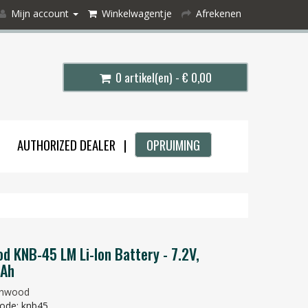
Mijn account
Winkelwagentje
Afrekenen
0 artikel(en) - € 0,00
AUTHORIZED DEALER |
OPRUIMING
d KNB-45 LM Li-Ion Battery - 7.2V,
Ah
nwood
ode: knb45