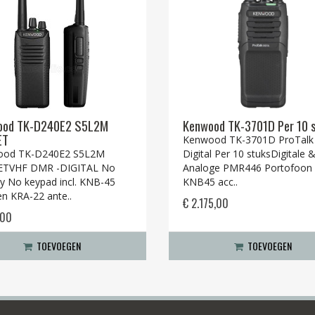
ood TK-D240E2 S5L2M
Kenwood TK-3701D Per 10 
ET
Kenwood TK-3701D ProTalk
ood TK-D240E2 S5L2M
Digital Per 10 stuksDigitale 
ETVHF DMR -DIGITAL No
Analoge PMR446 Portofoon I
ay No keypad incl. KNB-45
KNB45 acc..
en KRA-22 ante..
€ 2.175,00
,00
TOEVOEGEN
TOEVOEGEN