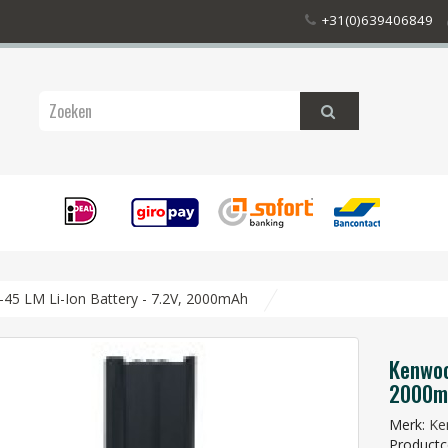
+31(0)639406849
5 LM Li-Ion Battery - 7.2V, 2000mAh
Kenwoo
2000m
Merk:
Ke
Productc