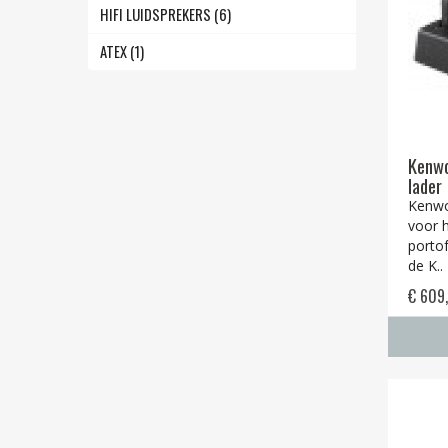
HIFI LUIDSPREKERS (6)
ATEX (1)
Kenwo
lader
Kenwo
voor 
portof
de K..
€ 609