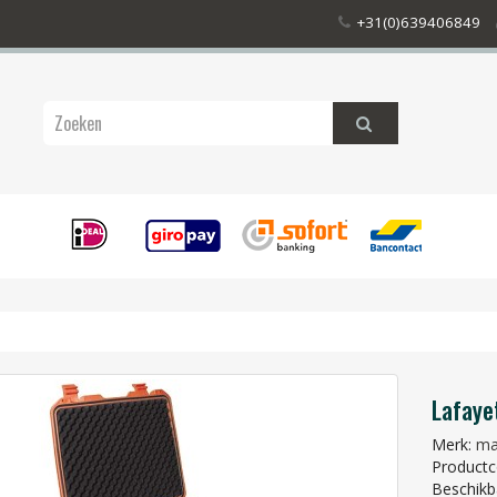
+31(0)639406849
Lafaye
Merk:
ma
Productc
Beschikb