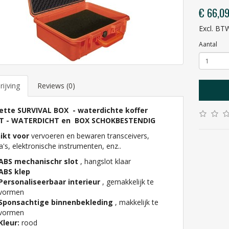
€ 66,0
Excl. BT
Aantal
ijving
Reviews (0)
ette SURVIVAL BOX - waterdichte koffer
T - WATERDICHT en BOX SCHOKBESTENDIG
ikt voor
vervoeren en bewaren transceivers,
's, elektronische instrumenten, enz..
ABS mechanischr slot
, hangslot klaar
ABS klep
Personaliseerbaar interieur
, gemakkelijk te
vormen
Sponsachtige binnenbekleding
, makkelijk te
vormen
Kleur:
rood