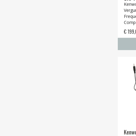
Kenwo
Vergun
Frequ
Compa
€ 199
Kenw