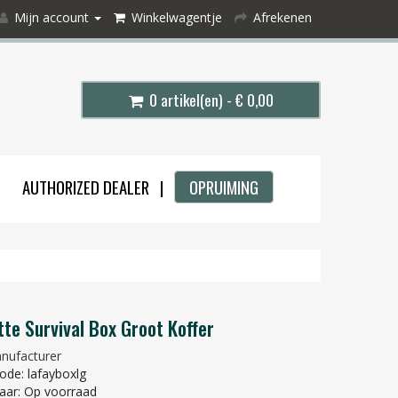
Mijn account
Winkelwagentje
Afrekenen
0 artikel(en) - € 0,00
AUTHORIZED DEALER |
OPRUIMING
tte Survival Box Groot Koffer
nufacturer
ode: lafayboxlg
aar: Op voorraad