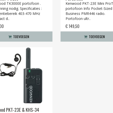
od TK3000E portofoon .
Kenwood PKT-23E Mini ProT
ning nodig. Specificaties :
portofoon Info Pocket-Sized
entiebereik 403-470 MHz
Business PMR446 radio.
ct d..
Portofoon ultr..
,00
€ 149,50
TOEVOEGEN
TOEVOEGEN
ood PKT-23E & KHS-34