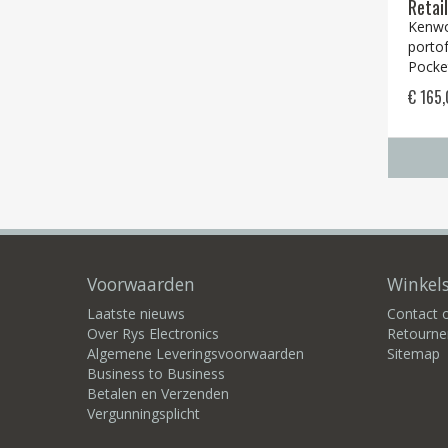
Retai
Kenwo
porto
Pocke
€ 165
Voorwaarden
Winkels
Laatste nieuws
Contact
Over Rys Electronics
Retourne
Algemene Leveringsvoorwaarden
Sitemap
Business to Business
Betalen en Verzenden
Vergunningsplicht