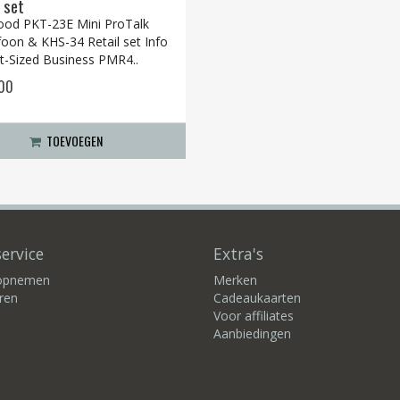
l set
od PKT-23E Mini ProTalk
foon & KHS-34 Retail set Info
t-Sized Business PMR4..
,00
TOEVOEGEN
ervice
Extra's
 opnemen
Merken
ren
Cadeaukaarten
Voor affiliates
Aanbiedingen