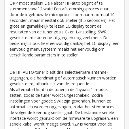
QRP moet stellen! De Palstar HF-auto begint af te
stemmen vanaf 2 watt! Een afstemmingsproces duurt
door de ingebouwde microprocessor maar maximaal 10
seconden, maar meestal ook sneller (3-5 seconden). Het
grote en gemakkelijk te lezen LC-display toont de
resultaten van de tuner zoals C- en L-instelling, SWR,
geselecteerde antenne-uitgang en nog veel meer. De
bediening is ook heel eenvoudig dankzij het LC-display; een
eenvoudig menusysteem maakt het eenvoudig om
verschillende parameters in te stellen.
De HF-AUTO-tuner biedt drie selecteerbare antenne-
uitgangen, die handmatig of automatisch kunnen worden
geselecteerd, afhankelijk van de frequentie.
Als alternatief kunt u de tuner in de "bypass" -modus
zetten, zodat de tuner wordt uitgeschakeld. Zodra
instellingen voor goede SWR zijn gevonden, kunnen ze
automatisch worden opgeslagen, zodat het stemproces
de volgende keer nog sneller gaat. De bestaande seriële
interface wordt gebruikt om de firmware te upgraden, een
seriële kabel wordt meegeleverd. 12V is vereist voor de