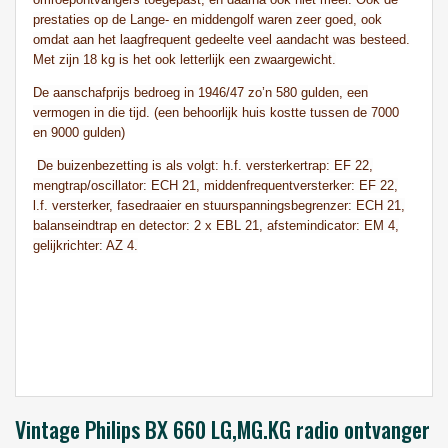
prestaties op de Lange- en middengolf waren zeer goed, ook
omdat aan het laagfrequent gedeelte veel aandacht was besteed.
Met zijn 18 kg is het ook letterlijk een zwaargewicht.
De aanschafprijs bedroeg in 1946/47 zo’n 580 gulden, een
vermogen in die tijd. (een behoorlijk huis kostte tussen de 7000
en 9000 gulden)
De buizenbezetting is als volgt: h.f. versterkertrap: EF 22,
mengtrap/oscillator: ECH 21, middenfrequentversterker: EF 22,
l.f. versterker, fasedraaier en stuurspanningsbegrenzer: ECH 21,
balanseindtrap en detector: 2 x EBL 21, afstemindicator: EM 4,
gelijkrichter: AZ 4.
Vintage Philips BX 660 LG,MG.KG radio ontvanger