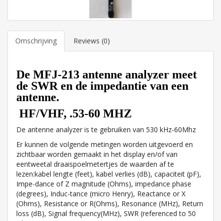
Omschrijving
Reviews (0)
De MFJ-213 antenne analyzer meet
de SWR en de impedantie van een
antenne.
HF/VHF, .53-60 MHZ
De antenne analyzer is te gebruiken van 530 kHz-60Mhz
Er kunnen de volgende metingen worden uitgevoerd en
zichtbaar worden gemaakt in het display en/of van
eentweetal draaispoelmetertjes de waarden af te
lezen:kabel lengte (feet), kabel verlies (dB), capaciteit (pF),
Impe-dance of Z magnitude (Ohms), impedance phase
(degrees), Induc-tance (micro Henry), Reactance or X
(Ohms), Resistance or R(Ohms), Resonance (MHz), Return
loss (dB), Signal frequency(MHz), SWR (referenced to 50