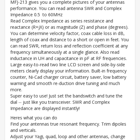
MFJ-213 gives you a complete pictures of your antennas
performance. You can read antenna SWR and Complex
Impedance 0.5 to 60MHz
Read Complex Impedance as series resistance and
reactance (R+jX) or as magnitude (Z) and phase (degrees).
You can determine velocity factor, coax cable loss in dB,
length of coax and distance to a short or open in feet. You
can read SWR, return loss and reflection coefficient at any
frequency simultaneously at a single glance. Also read
inductance in UH and capacitance in pF at RF frequencies.
Large easy-to-read two line LCD screen and side-by-side
meters clearly display your information. Built-in frequency
counter, Ni-Cad charger circuit, battery saver, low battery
warning and smooth re-duction drive tuning and much
more.
Super easy to use! Just set the bandswitch and tune the
dial -- just like you transceiver. SWR and Complex
Impedance are displayed instantly!
Heres what you can do
Find your antennas true resonant frequency. Trim dipoles
and verticals.
Adjust your Yagi, quad, loop and other antennas, change