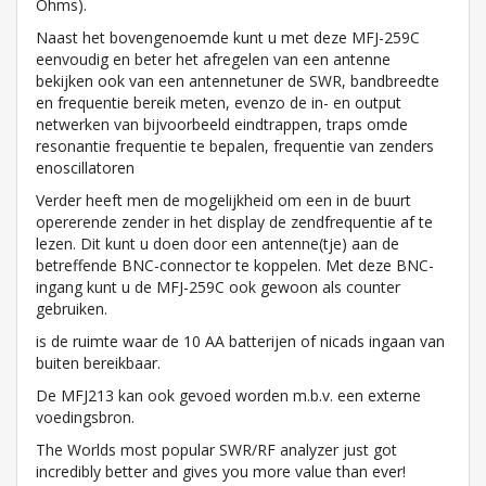
Ohms).
Naast het bovengenoemde kunt u met deze MFJ-259C
eenvoudig en beter het afregelen van een antenne
bekijken ook van een antennetuner de SWR, bandbreedte
en frequentie bereik meten, evenzo de in- en output
netwerken van bijvoorbeeld eindtrappen, traps omde
resonantie frequentie te bepalen, frequentie van zenders
enoscillatoren
Verder heeft men de mogelijkheid om een in de buurt
opererende zender in het display de zendfrequentie af te
lezen. Dit kunt u doen door een antenne(tje) aan de
betreffende BNC-connector te koppelen. Met deze BNC-
ingang kunt u de MFJ-259C ook gewoon als counter
gebruiken.
is de ruimte waar de 10 AA batterijen of nicads ingaan van
buiten bereikbaar.
De MFJ213 kan ook gevoed worden m.b.v. een externe
voedingsbron.
The Worlds most popular SWR/RF analyzer just got
incredibly better and gives you more value than ever!