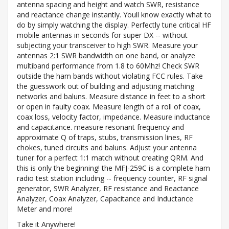
antenna spacing and height and watch SWR, resistance
and reactance change instantly. Youll know exactly what to
do by simply watching the display. Perfectly tune critical HF
mobile antennas in seconds for super DX -- without
subjecting your transceiver to high SWR. Measure your
antennas 2:1 SWR bandwidth on one band, or analyze
multiband performance from 1.8 to 60Mhz! Check SWR
outside the ham bands without violating FCC rules. Take
the guesswork out of building and adjusting matching
networks and baluns. Measure distance in feet to a short
or open in faulty coax. Measure length of a roll of coax,
coax loss, velocity factor, impedance. Measure inductance
and capacitance. measure resonant frequency and
approximate Q of traps, stubs, transmission lines, RF
chokes, tuned circuits and baluns. Adjust your antenna
tuner for a perfect 1:1 match without creating QRM. And
this is only the beginning! the MFJ-259C is a complete ham
radio test station including -- frequency counter, RF signal
generator, SWR Analyzer, RF resistance and Reactance
Analyzer, Coax Analyzer, Capacitance and Inductance
Meter and more!
Take it Anywhere!