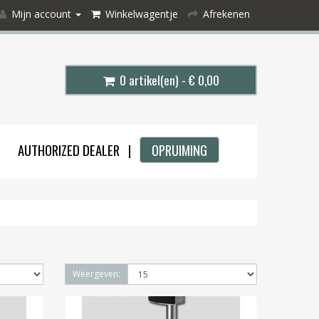
Mijn account
Winkelwagentje
Afrekenen
0 artikel(en) - € 0,00
AUTHORIZED DEALER |
OPRUIMING
Weergeven: