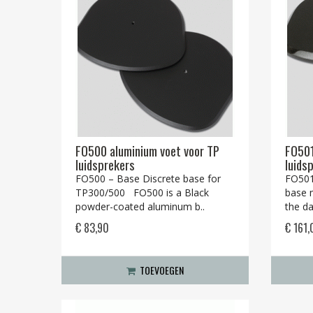
FO500 aluminium voet voor TP
FO501
luidsprekers
luids
FO500 – Base Discrete base for
FO501
TP300/500 FO500 is a Black
base m
powder-coated aluminum b..
the da
€ 83,90
€ 161,
TOEVOEGEN