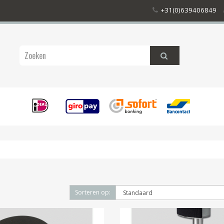
+31(0)639406849
Sorteren op: