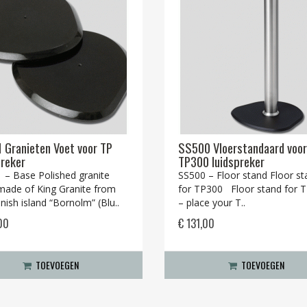
 Granieten Voet voor TP
SS500 Vloerstandaard voor
preker
TP300 luidspreker
 – Base Polished granite
SS500 – Floor stand Floor st
ade ​​of King Granite from
for TP300 Floor stand for 
nish island “Bornolm” (Blu..
– place your T..
00
€ 131,00
TOEVOEGEN
TOEVOEGEN