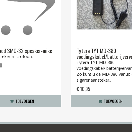
ood SMC-32 speaker-mike
Tytera TYT MD-380
voedingskabel/batterijverv
preker-microfoon..
Tytera TYT MD-380
50
voedingskabel/ batterijverva
Zo kunt u de MD-380 vanuit
sigarenaansteker..
€ 10,95
TOEVOEGEN
TOEVOEGEN