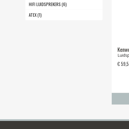
HIFI LUIDSPREKERS (6)
ATEX (1)
Kenw
Luids
€ 59,