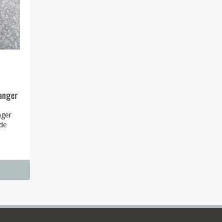
anger
nger
 de