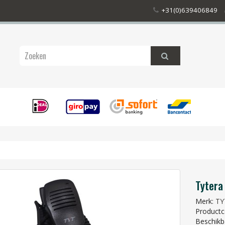
+31(0)639406849
Tytera
Merk:
TY
Product
Beschikb