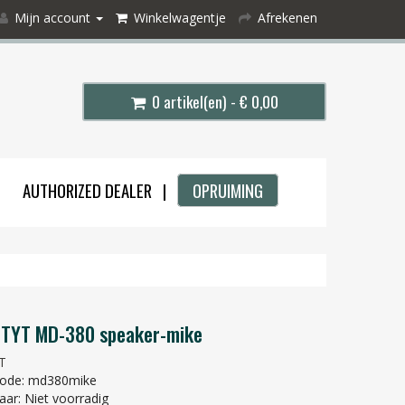
Mijn account
Winkelwagentje
Afrekenen
0 artikel(en) - € 0,00
AUTHORIZED DEALER |
OPRUIMING
 TYT MD-380 speaker-mike
T
code: md380mike
aar: Niet voorradig