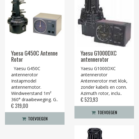
Yaesu G450C Antenne
Yaesu G1000DXC
Rotor
antennerotor
Yaesu G450C
Yaesu G1000DXC
antennerotor
antennerotor
Instapmodel
Antennerotor met klok,
antennemotor.
zonder kabels en conn.
Windweerstand 1m²
Azimuth rotor, inclu..
€ 523,93
360° draaibeweging. G..
€ 319,00
TOEVOEGEN
TOEVOEGEN