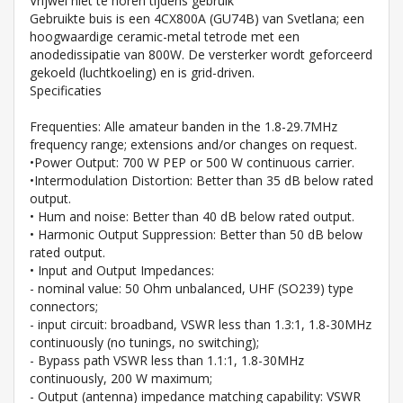
Vrijwel niet te horen tijdens gebruik
Gebruikte buis is een 4CX800A (GU74B) van Svetlana; een
hoogwaardige ceramic-metal tetrode met een
anodedissipatie van 800W. De versterker wordt geforceerd
gekoeld (luchtkoeling) en is grid-driven.
Specificaties
Frequenties: Alle amateur banden in the 1.8-29.7MHz
frequency range; extensions and/or changes on request.
•Power Output: 700 W PEP or 500 W continuous carrier.
•Intermodulation Distortion: Better than 35 dB below rated
output.
• Hum and noise: Better than 40 dB below rated output.
• Harmonic Output Suppression: Better than 50 dB below
rated output.
• Input and Output Impedances:
- nominal value: 50 Ohm unbalanced, UHF (SO239) type
connectors;
- input circuit: broadband, VSWR less than 1.3:1, 1.8-30MHz
continuously (no tunings, no switching);
- Bypass path VSWR less than 1.1:1, 1.8-30MHz
continuously, 200 W maximum;
- Output (antenna) impedance matching capability: VSWR