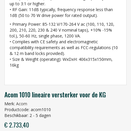
up to 3:1 or higher.
• RF Gain: 11dB typically, frequency response less than
1dB (50 to 70 W drive power for rated output).
• Primary Power: 85-132 V/170-264 V ac (100, 110, 120,
200, 210, 220, 230 & 240 V nominal taps), +10% -15%
tol.), 50-60 Hz, single phase, 1200 VA.
• Complies with CE safety and electromagnetic
compatibility requirements as well as FCC-regulations (10
& 12 m band locks provided).
• Size & Weight (operating): WxDxH: 406x315x150mm,
16kg
Acom 1010 lineaire versterker voor de KG
Merk:
Acom
Productcode: acom1010
Beschikbaar: 2 - 5 dagen
€ 2.733,40