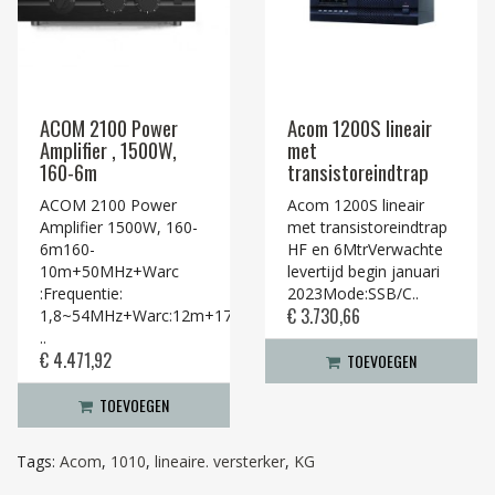
ACOM 2100 Power
Acom 1200S lineair
Amplifier , 1500W,
met
160-6m
transistoreindtrap
ACOM 2100 Power
Acom 1200S lineair
Amplifier 1500W, 160-
met transistoreindtrap
6m160-
HF en 6MtrVerwachte
10m+50MHz+Warc
levertijd begin januari
:Frequentie:
2023Mode:SSB/C..
€ 3.730,66
1,8~54MHz+Warc:12m+17m+10MHz
..
€ 4.471,92
TOEVOEGEN
TOEVOEGEN
Tags:
Acom
,
1010
,
lineaire. versterker
,
KG