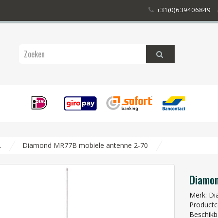
+31(0)639406849
L
Diamond MR77B mobiele antenne 2-70
Diamon
Merk:
Di
Productc
Beschikb