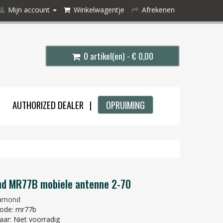
Mijn account
Winkelwagentje
Afrekenen
0 artikel(en) - € 0,00
AUTHORIZED DEALER |
OPRUIMING
d MR77B mobiele antenne 2-70
amond
ode: mr77b
aar: Niet voorradig