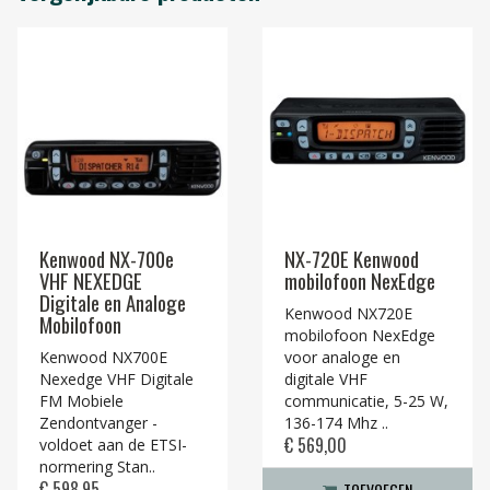
Kenwood NX-700e
NX-720E Kenwood
VHF NEXEDGE
mobilofoon NexEdge
Digitale en Analoge
Kenwood NX720E
Mobilofoon
mobilofoon NexEdge
Kenwood NX700E
voor analoge en
Nexedge VHF Digitale
digitale VHF
FM Mobiele
communicatie, 5-25 W,
Zendontvanger -
136-174 Mhz ..
€ 569,00
voldoet aan de ETSI-
normering Stan..
€ 598,95
TOEVOEGEN