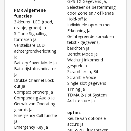
GPS TX Gegevens Ja,
Selecteer de bestemming
PMR Algemene
door Zone en / of kanaal
functies
Hold-off Ja
3-kleuren LED (rood,
Individuele oproep met
oranje, groen) Ja
Erkenning Ja
5-Tone Signalling
Geïntegreerde spraak en
formaten Ja
tekst / gegevens,
Verstelbare LCD
berichten Ja
achtergrondverlichting
Bericht Mode Ja
Ja
Wachtrij Inkomend
Battery Saver Mode Ja
gesprek Ja
Batterijstatusindicator
Scrambler Ja, Bit
Ja
Scramble Voice
Drukke Channel Lock-
Single-slot gegevens
out Ja
Timing Ja
Compact ontwerp Ja
TDMA 2-slot System
Companding Audio Ja
Architecture Ja
Gemak van Operating
gebruik Ja
opties
Emergency Call functie
Keuze van optionele
Ja
accu's Ja
Emergency Key Ja
MIL-SPEC luidspreker