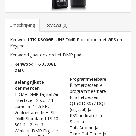
Omschrijving
Reviews (0)
Kenwood
TK-D300GE
UHF DMR Portofoon met GPS en
Keypad.
Kenwood gaat ook op het DMR pad
Kenwood TK-D300GE
DMR
Programmeerbare
Belangrijkste
functietoetsen 9
kenmerken
programmeerbare
TDMA DMR Digital Air
functietoetsen
Interface - 2 slot / 1
QT (CTCSS) / DQT
carrier in 12,5 kHz
(digitaal) Ja
Voldoet aan de ETSI
RSSI-indicator Ja
DMR Standaard TS 102
Scan Ja
361-1, -2 en -3
Talk Around Ja
Werkt in DMR Digitale
Time-Out Timer Ja