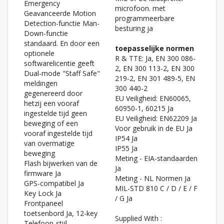
Emergency
microfoon. met
Geavanceerde Motion
programmeerbare
Detection-functie Man-
besturing ja
Down-functie
standaard. En door een
toepasselijke normen
optionele
R & TTE: Ja, EN 300 086-
softwarelicentie geeft
2, EN 300 113-2, EN 300
Dual-mode "Staff Safe"
219-2, EN 301 489-5, EN
meldingen
300 440-2
gegenereerd door
EU Veiligheid: EN60065,
hetzij een vooraf
60950-1, 60215 Ja
ingestelde tijd geen
EU Veiligheid: EN62209 Ja
beweging of een
Voor gebruik in de EU Ja
vooraf ingestelde tijd
IP54 Ja
van overmatige
IP55 Ja
beweging
Meting - EIA-standaarden
Flash bijwerken van de
Ja
firmware Ja
Meting - NL Normen Ja
GPS-compatibel Ja
MIL-STD 810 C / D / E / F
Key Lock Ja
/ G Ja
Frontpaneel
toetsenbord Ja, 12-key
Supplied With :
Telefoon-stijl