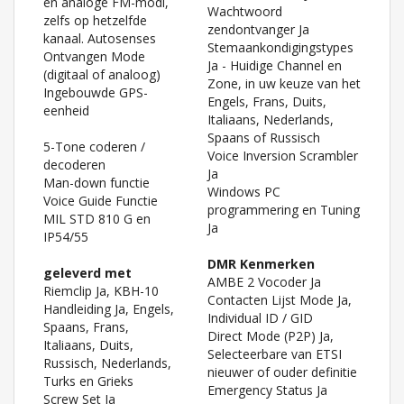
en analoge FM-modi,
Wachtwoord
zelfs op hetzelfde
zendontvanger Ja
kanaal. Autosenses
Stemaankondigingstypes
Ontvangen Mode
Ja - Huidige Channel en
(digitaal of analoog)
Zone, in uw keuze van het
Ingebouwde GPS-
Engels, Frans, Duits,
eenheid
Italiaans, Nederlands,
Spaans of Russisch
5-Tone coderen /
Voice Inversion Scrambler
decoderen
Ja
Man-down functie
Windows PC
Voice Guide Functie
programmering en Tuning
MIL STD 810 G en
Ja
IP54/55
DMR Kenmerken
geleverd met
AMBE 2 Vocoder Ja
Riemclip Ja, KBH-10
Contacten Lijst Mode Ja,
Handleiding Ja, Engels,
Individual ID / GID
Spaans, Frans,
Direct Mode (P2P) Ja,
Italiaans, Duits,
Selecteerbare van ETSI
Russisch, Nederlands,
nieuwer of ouder definitie
Turks en Grieks
Emergency Status Ja
Screw Set Ja