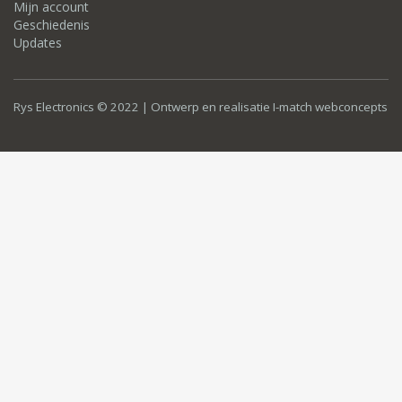
Mijn account
Geschiedenis
Updates
Rys Electronics © 2022 | Ontwerp en realisatie
I-match webconcepts