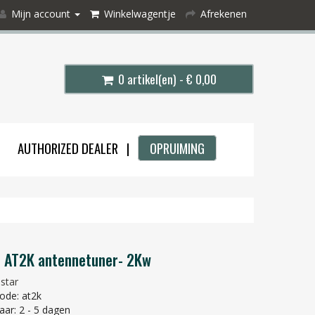
Mijn account
Winkelwagentje
Afrekenen
0 artikel(en) - € 0,00
AUTHORIZED DEALER |
OPRUIMING
r AT2K antennetuner- 2Kw
lstar
ode: at2k
aar: 2 - 5 dagen