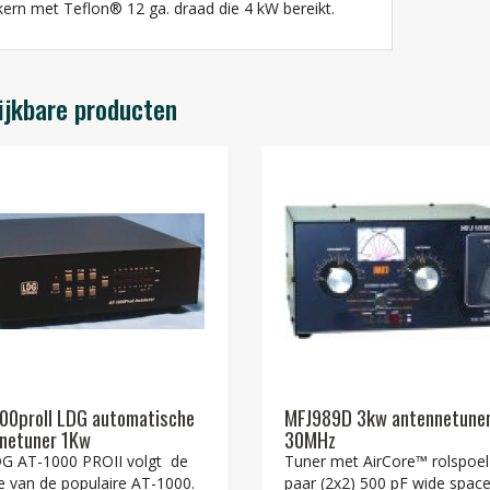
tkern met Teflon® 12 ga.
draad die 4 kW bereikt.
ijkbare producten
00proII LDG automatische
MFJ989D 3kw antennetuner
netuner 1Kw
30MHz
G AT-1000 PROII volgt de
Tuner met AirCore™ rolspoel
ie van de populaire AT-1000.
paar (2x2) 500 pF wide spac