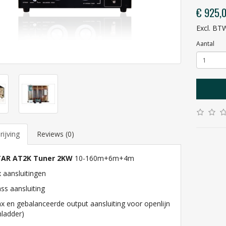
€ 925,
Excl. BT
Aantal
ijving
Reviews (0)
AR AT2K Tuner
2KW
10-160m+6m+4m
 aansluitingen
ss aansluiting
x en gebalanceerde output aansluiting voor openlijn
nladder)