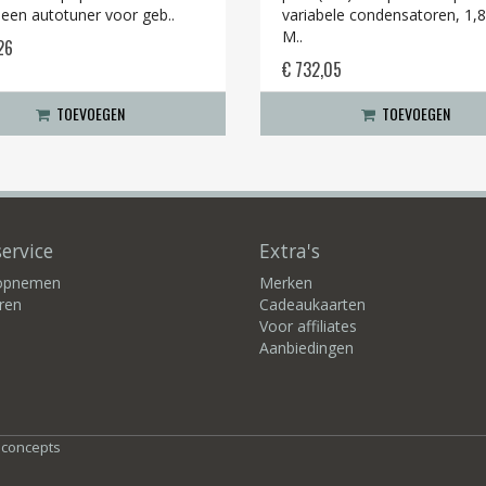
 een autotuner voor geb..
variabele condensatoren, 1,
M..
26
€ 732,05
TOEVOEGEN
TOEVOEGEN
ervice
Extra's
 opnemen
Merken
ren
Cadeaukaarten
Voor affiliates
Aanbiedingen
bconcepts