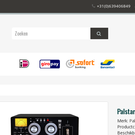
+31(0)639406849
Palsta
Merk:
Pa
Productc
Beschikb