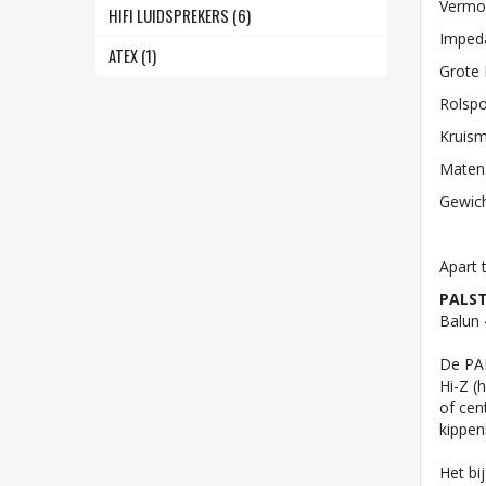
Vermo
HIFI LUIDSPREKERS (6)
Imped
ATEX (1)
Grote 
Rolspo
Kruism
Maten
Gewich
Apart 
PALST
Balun 
De PAL
Hi-Z 
of cen
kippen
Het bi