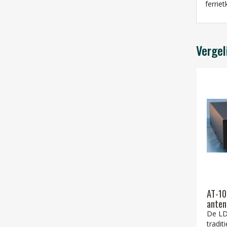
ferrie
Vergel
AT-10
anten
De LD
tradit