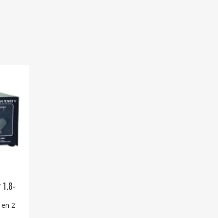
 1.8-
 en 2
e