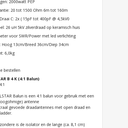
gen: 2000watt PEP
antie: 20 tot 1500 Ohm 6m tot 160m
Draai C: 2x ( 15pF tot 400pF @ 4,5kV0
el: 26 uH 5kV zilverdraad op keramisch huis
eter voor SWR/Power met led verlichting
: Hoog 13cm/Breed 36cm/Diep 34cm
t: 6,0kg
te bestellen
AR B 4 K (4:1 Balun)
4:1
STAR Balun is een 4:1 balun voor gebruik met een
(hoogohmige) antenne
traal gevoede draadantennes met open draad en
ladder.
jzondere is de isolator en de lange (ca. 8,1 cm)