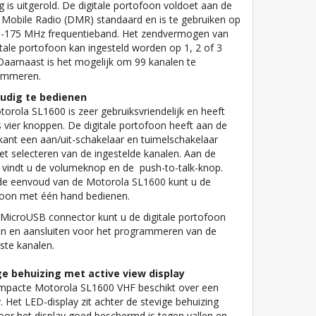
ig is uitgerold. De digitale portofoon voldoet aan de
l Mobile Radio (DMR) standaard en is te gebruiken op
5-175 MHz frequentieband. Het zendvermogen van
itale portofoon kan ingesteld worden op 1, 2 of 3
Daarnaast is het mogelijk om 99 kanalen te
ammeren.
udig te bedienen
orola SL1600 is zeer gebruiksvriendelijk en heeft
s vier knoppen. De digitale portofoon heeft aan de
ant een aan/uit-schakelaar en tuimelschakelaar
et selecteren van de ingestelde kanalen. Aan de
t vindt u de volumeknop en de push-to-talk-knop.
e eenvoud van de Motorola SL1600 kunt u de
oon met één hand bedienen.
 MicroUSB connector kunt u de digitale portofoon
n en aansluiten voor het programmeren van de
te kanalen.
ge behuizing met active view display
mpacte Motorola SL1600 VHF beschikt over een
y. Het LED-display zit achter de stevige behuizing
or het display goed beschermd is tegen vallen en