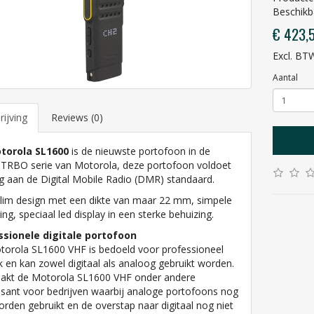
Beschikb
€ 423,
Excl. BT
Aantal
ijving
Reviews (0)
torola SL1600
is de nieuwste portofoon in de
RBO serie van Motorola, deze portofoon voldoet
ig aan de Digital Mobile Radio (DMR) standaard.
slim design met een dikte van maar 22 mm, simpele
ing, speciaal led display in een sterke behuizing.
ssionele digitale portofoon
orola SL1600 VHF is bedoeld voor professioneel
k en kan zowel digitaal als analoog gebruikt worden.
akt de Motorola SL1600 VHF onder andere
ssant voor bedrijven waarbij analoge portofoons nog
orden gebruikt en de overstap naar digitaal nog niet