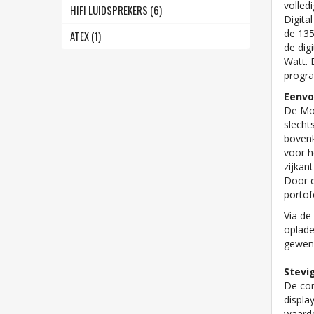
volled
HIFI LUIDSPREKERS (6)
Digita
de 13
ATEX (1)
de dig
Watt. 
progr
Eenvo
De Mot
slecht
bovenk
voor h
zijkan
Door d
portof
Via de
oplade
gewens
Stevi
De co
displa
waardo