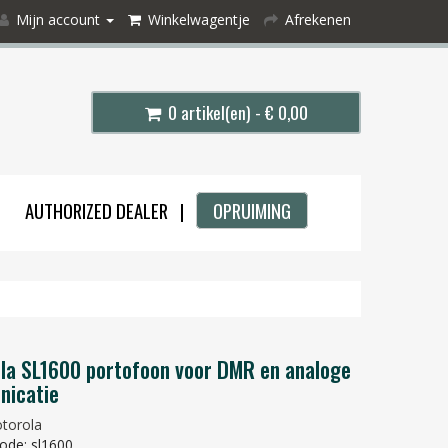
Mijn account
Winkelwagentje
Afrekenen
0 artikel(en) - € 0,00
AUTHORIZED DEALER |
OPRUIMING
la SL1600 portofoon voor DMR en analoge
icatie
torola
ode: sl1600