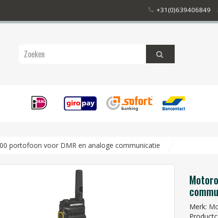
+31(0)639406849
00 portofoon voor DMR en analoge communicatie
Motoro
commun
Merk:
Mo
Productc