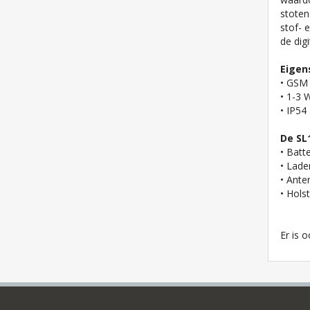
stoten
stof- 
de dig
Eigen
• GSM 
• 1-3
• IP54
De SL
• Batt
• Lade
• Ante
• Hols
Er is 