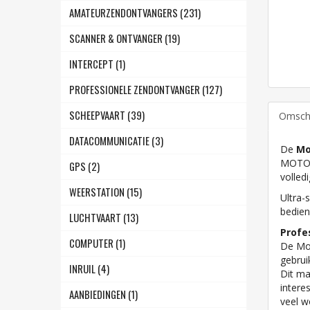
AMATEURZENDONTVANGERS (231)
SCANNER & ONTVANGER (19)
INTERCEPT (1)
PROFESSIONELE ZENDONTVANGER (127)
SCHEEPVAART (39)
Omschr
DATACOMMUNICATIE (3)
De
Mo
MOTOT
GPS (2)
volled
WEERSTATION (15)
Ultra-
bedien
LUCHTVAART (13)
Profe
COMPUTER (1)
De Mot
gebrui
INRUIL (4)
Dit ma
intere
AANBIEDINGEN (1)
veel w