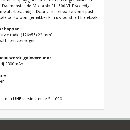
. Daarnaast is de Motorola SL1600 VHF volledig
en waterbestendig . Door zijn compacte vorm past
itale portofoon gemakkelijk in uw borst- of broekzak.
schappen:
style radio (126x55x22 mm)
 Watt zendvermogen
1600 wordt geleverd met:
erij 2300mAh
r
nne
ter
ook een UHF versie van de SL1600