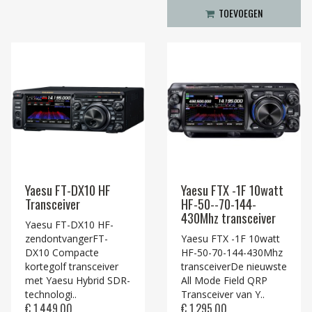
TOEVOEGEN
Yaesu FT-DX10 HF
Yaesu FTX -1F 10watt
Transceiver
HF-50--70-144-
430Mhz transceiver
Yaesu FT-DX10 HF-
zendontvangerFT-
Yaesu FTX -1F 10watt
DX10 Compacte
HF-50-70-144-430Mhz
kortegolf transceiver
transceiverDe nieuwste
met Yaesu Hybrid SDR-
All Mode Field QRP
technologi..
Transceiver van Y..
€ 1.449,00
€ 1.295,00