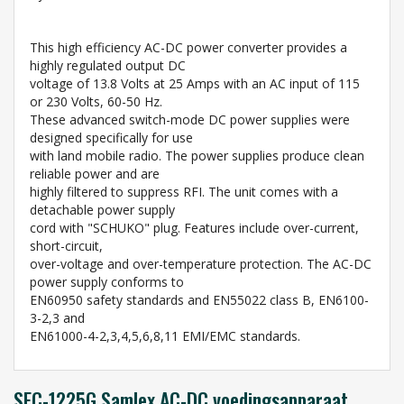
This high efficiency AC-DC power converter provides a
highly regulated output DC
voltage of 13.8 Volts at 25 Amps with an AC input of 115
or 230 Volts, 60-50 Hz.
These advanced switch-mode DC power supplies were
designed specifically for use
with land mobile radio. The power supplies produce clean
reliable power and are
highly filtered to suppress RFI. The unit comes with a
detachable power supply
cord with "SCHUKO" plug. Features include over-current,
short-circuit,
over-voltage and over-temperature protection. The AC-DC
power supply conforms to
EN60950 safety standards and EN55022 class B, EN6100-
3-2,3 and
EN61000-4-2,3,4,5,6,8,11 EMI/EMC standards.
SEC-1225G Samlex AC-DC voedingsapparaat