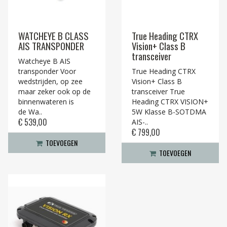
WATCHEYE B CLASS
True Heading CTRX
AIS TRANSPONDER
Vision+ Class B
transceiver
Watcheye B AIS
transponder Voor
True Heading CTRX
wedstrijden, op zee
Vision+ Class B
maar zeker ook op de
transceiver True
binnenwateren is
Heading CTRX VISION+
de Wa..
5W Klasse B-SOTDMA
€ 539,00
AIS-..
€ 799,00
TOEVOEGEN
TOEVOEGEN