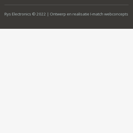
Rys Electronics © 2022 | Ontwerp en realisatie
I-match webconcepts