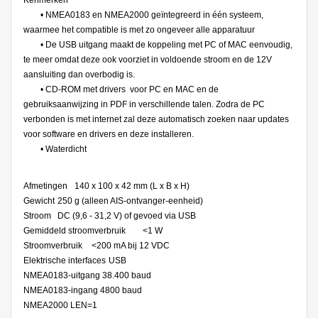
Kenmerken
• NMEA0183 en NMEA2000 geïntegreerd in één systeem,
waarmee het compatible is met zo ongeveer alle apparatuur
• De USB uitgang maakt de koppeling met PC of MAC eenvoudig,
te meer omdat deze ook voorziet in voldoende stroom en de 12V
aansluiting dan overbodig is.
• CD-ROM met drivers voor PC en MAC en de
gebruiksaanwijzing in PDF in verschillende talen. Zodra de PC
verbonden is met internet zal deze automatisch zoeken naar updates
voor software en drivers en deze installeren.
• Waterdicht
Afmetingen
140 x 100 x 42 mm (L x B x H)
Gewicht
250 g (alleen AIS-ontvanger-eenheid)
Stroom
DC (9,6 - 31,2 V) of gevoed via USB
Gemiddeld stroomverbruik
<1 W
Stroomverbruik
<200 mA bij 12 VDC
Elektrische interfaces
USB
NMEA0183-uitgang 38.400 baud
NMEA0183-ingang 4800 baud
NMEA2000 LEN=1