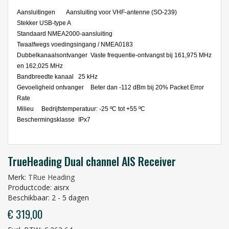
Aansluitingen
Aansluiting voor VHF-antenne (SO-239)
Stekker USB-type A
Standaard NMEA2000-aansluiting
Twaalfwegs voedingsingang / NMEA0183
Dubbelkanaalsontvanger
Vaste frequentie-ontvangst bij 161,975 MHz
en 162,025 MHz
Bandbreedte kanaal
25 kHz
Gevoeligheid ontvanger
Beter dan -112 dBm bij 20% Packet Error
Rate
Milieu
Bedrijfstemperatuur: -25 ºC tot +55 ºC
Beschermingsklasse
IPx7
TrueHeading Dual channel AIS Receiver
Merk:
TRue Heading
Productcode: aisrx
Beschikbaar: 2 - 5 dagen
€ 319,00