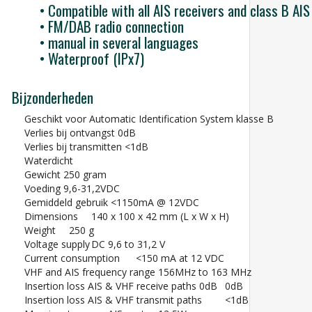
•
Compatible with all AIS receivers and class B AI
•
FM/DAB radio connection
•
manual in several languages
•
Waterproof (IPx7)
Bijzonderheden
Geschikt voor Automatic Identification System klasse B
Verlies bij ontvangst 0dB
Verlies bij transmitten <1dB
Waterdicht
Gewicht 250 gram
Voeding 9,6-31,2VDC
Gemiddeld gebruik <1150mA @ 12VDC
Dimensions
140 x 100 x 42 mm (L x W x H)
Weight
250 g
Voltage supply
DC 9,6 to 31,2 V
Current consumption
<150 mA at 12 VDC
VHF and AIS frequency range
156MHz to 163 MHz
Insertion loss AIS & VHF receive paths 0dB
0dB
Insertion loss AIS & VHF transmit paths
<1dB