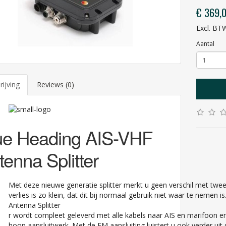
€ 369,
Excl. BT
Aantal
ijving
Reviews (0)
ue Heading AIS-VHF
tenna Splitter
Met deze nieuwe generatie splitter merkt u geen verschil met twe
verlies is zo klein, dat dit bij normaal gebruik niet waar te nemen
Antenna Splitter
r wordt compleet geleverd met alle kabels naar AIS en marifoon e
hoop aansluitwerk. Met de FM aansluiting luistert u ook verder uit