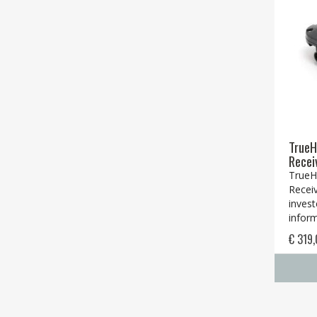
TrueH
Recei
TrueH
Recei
invest
inform
€ 319