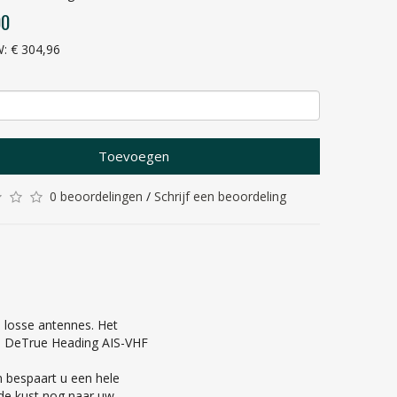
00
W: € 304,96
Toevoegen
0 beoordelingen
/
Schrijf een beoordeling
e losse antennes. Het
 is. DeTrue Heading AIS-VHF
n bespaart u een hele
 de kust nog naar uw