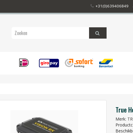
+31(0)639406849
True H
Merk:
TR
Productco
Beschikb