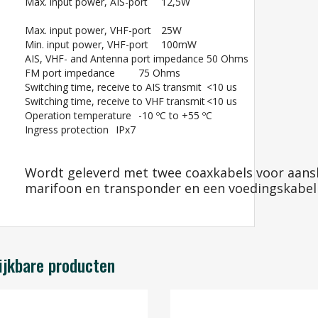
Max. input power, AIS-port
12,5W
Max. input power, VHF-port
25W
Min. input power, VHF-port
100mW
AIS, VHF- and Antenna port impedance
50 Ohms
FM port impedance
75 Ohms
Switching time, receive to AIS transmit
<10 us
Switching time, receive to VHF transmit
<10 us
Operation temperature
-10 ºC to +55 ºC
Ingress protection
IPx7
Wordt geleverd met twee coaxkabels voor aans
marifoon en transponder en een voedingskabel
ijkbare producten