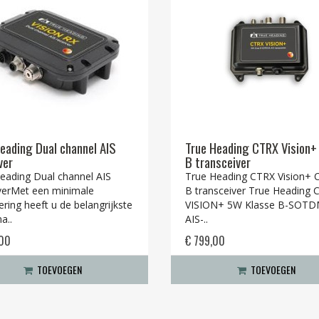
eading Dual channel AIS
True Heading CTRX Vision+
ver
B transceiver
eading Dual channel AIS
True Heading CTRX Vision+ C
verMet een minimale
B transceiver True Heading 
ering heeft u de belangrijkste
VISION+ 5W Klasse B-SOT
a..
AIS-..
,00
€ 799,00
TOEVOEGEN
TOEVOEGEN