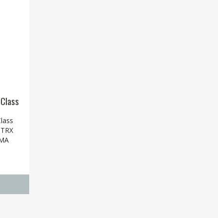
 Class
lass
CTRX
DMA