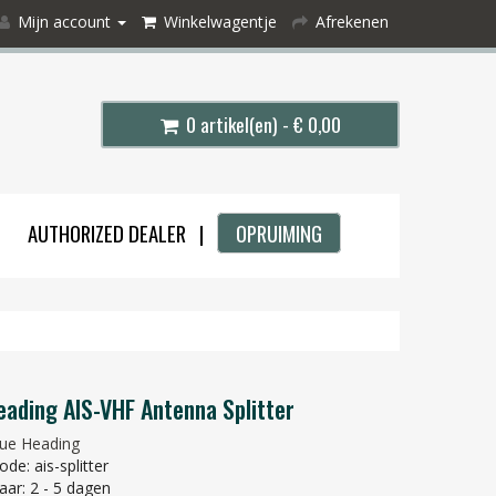
Mijn account
Winkelwagentje
Afrekenen
0 artikel(en) - € 0,00
AUTHORIZED DEALER |
OPRUIMING
eading AIS-VHF Antenna Splitter
ue Heading
de: ais-splitter
aar: 2 - 5 dagen